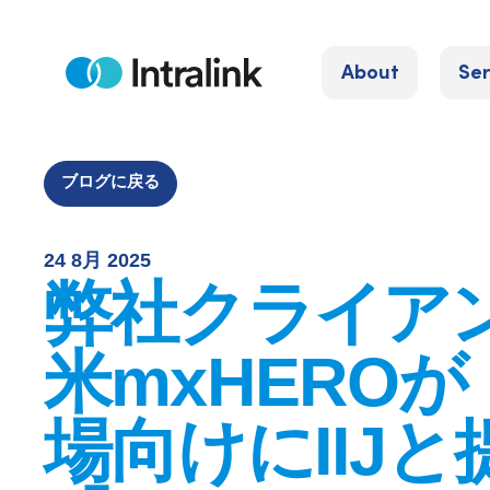
S
k
About
Ser
i
H
o
p
m
e
t
o
ブログに戻る
c
o
24 8月 2025
n
弊社クライア
t
e
米mxHEROが
n
t
場向けにIIJと