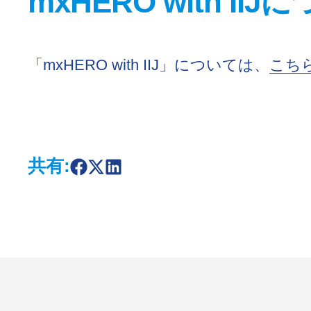
mxHERO with IIJ
「mxHERO with IIJ」については、
こち
共有:
S
S
S
h
h
h
a
a
a
r
r
r
e
e
e
o
o
o
n
n
n
F
X
L
a
i
c
n
e
k
b
e
o
d