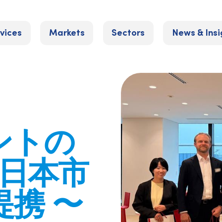
vices
Markets
Sectors
News & Insi
ントの
 日本市
提携 〜