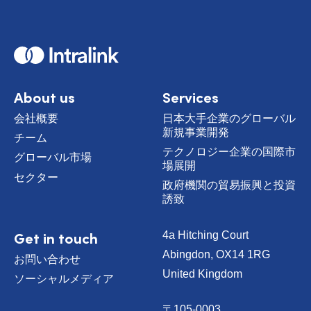
H
o
m
e
About us
Services
会社概要
日本大手企業のグローバル
新規事業開発
チーム
テクノロジー企業の国際市
グローバル市場
場展開
セクター
政府機関の貿易振興と投資
誘致
Get in touch
4a Hitching Court
Abingdon, OX14 1RG
お問い合わせ
United Kingdom
ソーシャルメディア
〒105-0003