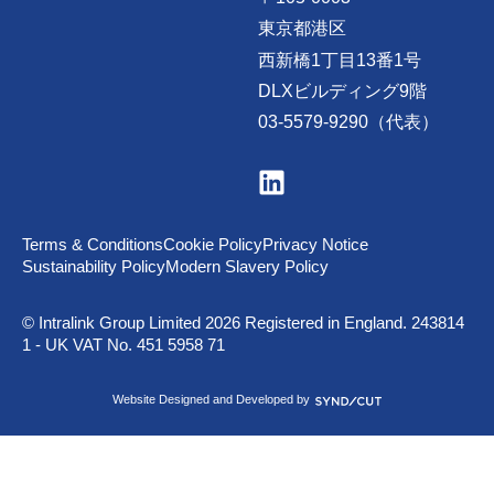
東京都港区
西新橋1丁目13番1号
DLXビルディング9階
03-5579-9290（代表）
V
i
s
i
t
Terms & Conditions
Cookie Policy
Privacy Notice
u
Sustainability Policy
Modern Slavery Policy
s
o
n
© Intralink Group Limited 2026 Registered in England. 243814
L
1 - UK VAT No. 451 5958 71
i
n
k
S
Website Designed and Developed by
e
y
d
n
I
d
n
i
c