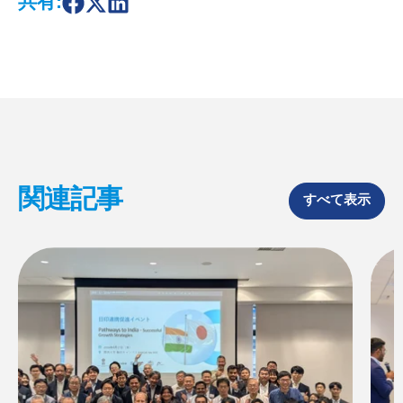
共有:
S
S
S
h
h
h
a
a
a
r
r
r
e
e
e
o
o
o
n
n
n
F
X
L
a
i
c
n
e
k
b
e
o
d
関連記事
o
I
すべて表示
k
n