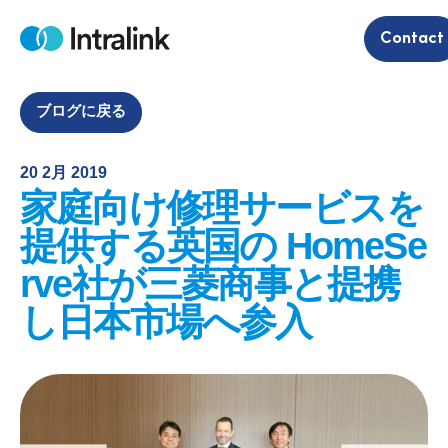
S
Contact
k
H
i
o
m
p
e
t
ブログに戻る
o
c
20 2月 2019
o
家庭向け修理サービスを
n
t
提供する英国の HomeSe
e
rve社が三菱商事と提携
n
t
し日本市場へ参入