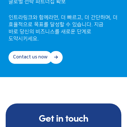
글로벌 전략 파트너십 확보
인트라링크와
함께라면
,
더
빠르고
,
더
간단하며
,
더
효율적으로
목표를
달성할
수
있습니다
.
지금
바로
당신의
비즈니스를
새로운
단계로
도약시키세요
.
Contact us now
Get in touch