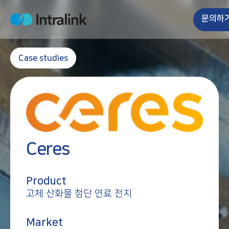
S
k
문의하
H
i
o
m
p
e
t
Case studies
o
c
o
n
t
e
Ceres
n
t
Product
고체 산화물 첨단 연료 전지
Market