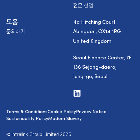
전문 산업
4a Hitching Court
도움
Abingdon, OX14 1RG
문의하기
United Kingdom
Seoul Finance Center, 7F
136 Sejong-daero,
Jung-gu, Seoul
V
i
s
i
Terms & Conditions
Cookie Policy
Privacy Notice
t
u
Sustainability Policy
Modern Slavery
s
o
n
© Intralink Group Limited 2026
L