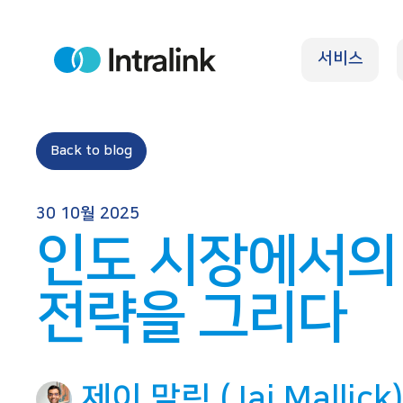
S
k
서비스
i
H
o
p
m
e
t
o
Back to blog
c
o
30 10월 2025
n
인도 시장에서의
t
e
전략을 그리다
n
t
제이 말릭 (Jai Mallick)