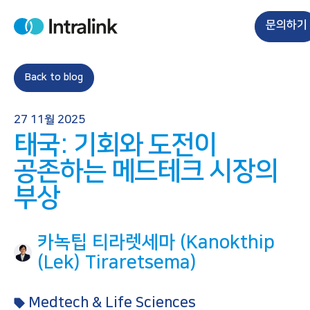
S
k
문의하기
H
i
o
m
p
e
t
Back to blog
o
c
27 11월 2025
o
태국: 기회와 도전이
n
t
공존하는 메드테크 시장의
e
부상
n
t
카녹팁 티라렛세마 (Kanokthip
(Lek) Tiraretsema)
Medtech & Life Sciences