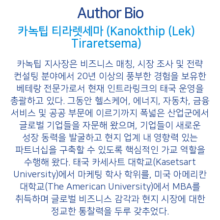
a
i
Author Bio
c
n
e
k
b
e
카녹팁 티라렛세마 (Kanokthip (Lek)
o
d
Tiraretsema)
o
I
k
n
카녹팁 지사장은 비즈니스 매칭, 시장 조사 및 전략
컨설팅 분야에서 20년 이상의 풍부한 경험을 보유한
베테랑 전문가로서 현재 인트라링크의 태국 운영을
총괄하고 있다. 그동안 헬스케어, 에너지, 자동차, 금융
서비스 및 공공 부문에 이르기까지 폭넓은 산업군에서
글로벌 기업들을 자문해 왔으며, 기업들이 새로운
성장 동력을 발굴하고 현지 업계 내 영향력 있는
파트너십을 구축할 수 있도록 핵심적인 가교 역할을
수행해 왔다. 태국 카세사트 대학교(Kasetsart
University)에서 마케팅 학사 학위를, 미국 아메리칸
대학교(The American University)에서 MBA를
취득하며 글로벌 비즈니스 감각과 현지 시장에 대한
정교한 통찰력을 두루 갖추었다.