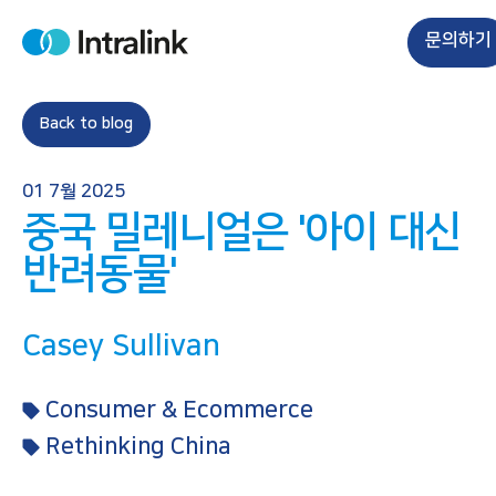
S
k
문의하기
H
i
o
m
p
e
t
Back to blog
o
c
01 7월 2025
o
중국 밀레니얼은 '아이 대신
n
t
반려동물'
e
n
Casey Sullivan
t
Consumer & Ecommerce
Rethinking China