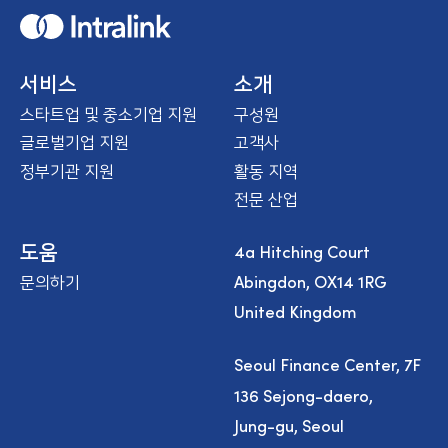
H
o
m
e
서비스
소개
스타트업 및 중소기업 지원
구성원
글로벌기업 지원
고객사
정부기관 지원
활동 지역
전문 산업
4a Hitching Court
도움
Abingdon, OX14 1RG
문의하기
United Kingdom
Seoul Finance Center, 7F
136 Sejong-daero,
Jung-gu, Seoul