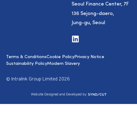
Seoul Finance Center, 7F
136 Sejong-daero,
Jung-gu, Seoul
V
i
s
i
Terms & Conditions
Cookie Policy
Privacy Notice
t
u
Sustainability Policy
Modern Slavery
s
o
n
© Intralink Group Limited 2026
L
i
n
S
Website Designed and Developed by
k
y
e
n
d
d
I
i
n
c
u
t