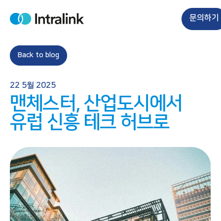
S
k
문의하기
H
i
o
m
p
e
t
Back to blog
o
c
22 5월 2025
o
맨체스터, 산업도시에서
n
t
유럽 신흥 테크 허브로
e
n
t