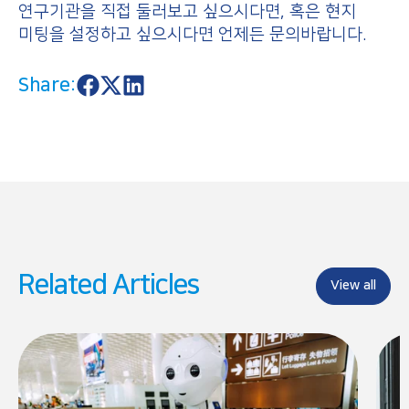
연구기관을 직접 둘러보고 싶으시다면, 혹은 현지
미팅을 설정하고 싶으시다면 언제든 문의바랍니다.
Share:
S
S
S
h
h
h
a
a
a
r
r
r
e
e
e
o
o
o
n
n
n
F
X
L
a
i
c
n
e
k
b
e
o
d
Related Articles
o
I
View all
k
n