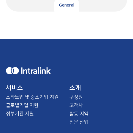
General
H
o
m
e
서비스
소개
스타트업 및 중소기업 지원
구성원
글로벌기업 지원
고객사
정부기관 지원
활동 지역
전문 산업