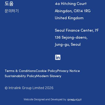
4a Hitching Court
도움
Abingdon, OX14 1RG
문의하기
United Kingdom
Seoul Finance Center, 7F
136 Sejong-daero,
Jung-gu, Seoul
V
i
s
i
Terms & Conditions
Cookie Policy
Privacy Notice
t
u
Sustainability Policy
Modern Slavery
s
o
n
© Intralink Group Limited 2026
L
i
n
S
Website Designed and Developed by
k
y
e