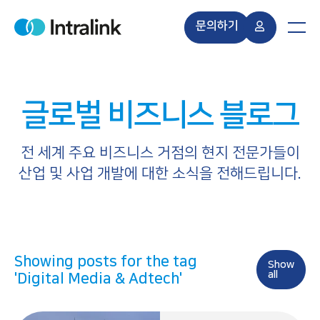
S
k
문의하기
H
M
i
o
e
m
n
p
e
u
t
o
글로벌 비즈니스 블로그
c
o
n
전 세계 주요 비즈니스 거점의 현지 전문가들이
t
산업 및 사업 개발에 대한 소식을 전해드립니다.
e
n
t
Showing posts for the tag
Show
all
'Digital Media & Adtech'