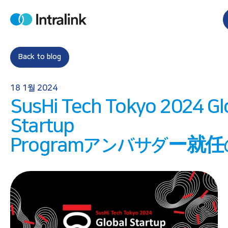
S
k
H
i
o
m
p
e
t
Back to blog
o
c
18 1월 2024
o
SusHi Tech Tokyo 2024 Gl
n
t
Startup
e
Programアンバサダー就
n
t