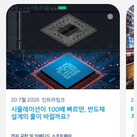
20 7월 2026
인트라링크
26
시뮬레이션이 100배 빠르면, 반도체
테
설계의 룰이 바뀔까요?
저
전자 공학 및 임베디드 소프트웨어
소