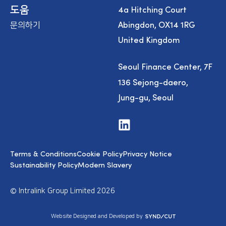
4a Hitching Court
도움
Abingdon, OX14 1RG
문의하기
United Kingdom
Seoul Finance Center, 7F
136 Sejong-daero,
Jung-gu, Seoul
V
i
s
i
Terms & Conditions
Cookie Policy
Privacy Notice
t
u
Sustainability Policy
Modern Slavery
s
o
n
© Intralink Group Limited 2026
L
i
n
S
Website Designed and Developed by
k
y