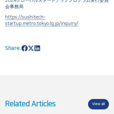
2024グローバルスタートアッププログラム実行委員
会事務局
https://sushitech-
startup.metro.tokyo.lg.jp/inquiry/
Share:
S
S
S
h
h
h
a
a
a
r
r
r
e
e
e
o
o
o
n
n
n
F
X
L
a
i
c
n
e
k
b
e
o
d
Related Articles
o
I
View all
k
n