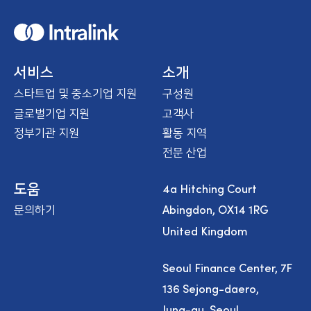
H
o
m
e
서비스
소개
스타트업 및 중소기업 지원
구성원
글로벌기업 지원
고객사
정부기관 지원
활동 지역
전문 산업
4a Hitching Court
도움
Abingdon, OX14 1RG
문의하기
United Kingdom
Seoul Finance Center, 7F
136 Sejong-daero,
Jung-gu, Seoul