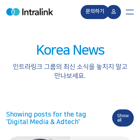
S
k
문의하기
H
M
i
o
e
m
n
p
e
u
t
o
Korea News
c
o
n
인트라링크 그룹의 최신 소식을 놓치지 말고
t
만나보세요.
e
n
t
Showing posts for the tag
Show
all
'Digital Media & Adtech'