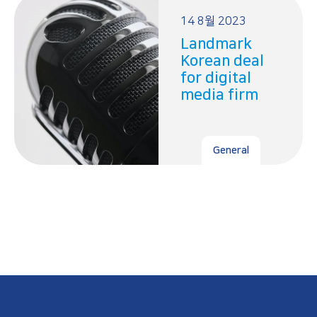
14 8월 2023
Landmark
Korean deal
for digital
media firm
General