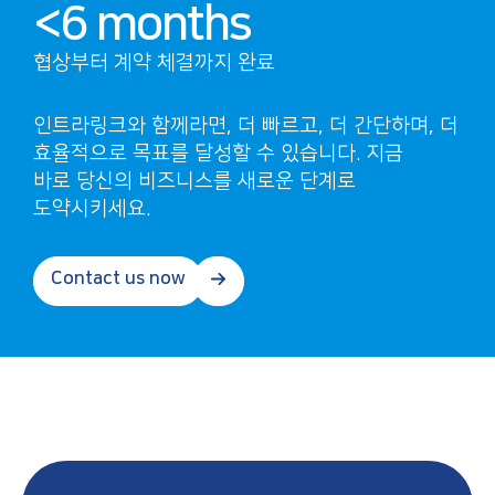
<
6
months
협상부터 계약 체결까지 완료
인트라링크와
함께라면
,
더
빠르고
,
더
간단하며
,
더
효율적으로
목표를
달성할
수
있습니다
.
지금
바로
당신의
비즈니스를
새로운
단계로
도약시키세요
.
Contact us now