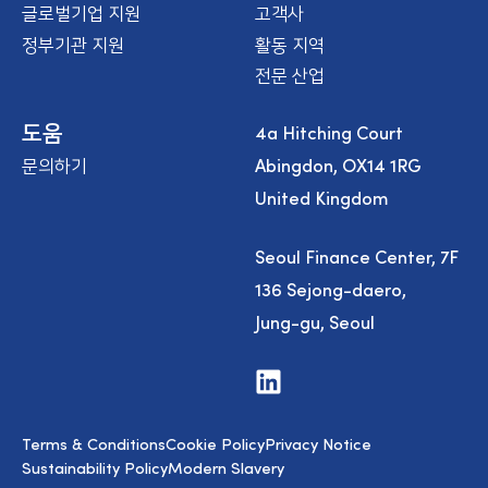
글로벌기업 지원
고객사
정부기관 지원
활동 지역
전문 산업
4a Hitching Court
도움
Abingdon, OX14 1RG
문의하기
United Kingdom
Seoul Finance Center, 7F
136 Sejong-daero,
Jung-gu, Seoul
V
i
s
i
Terms & Conditions
Cookie Policy
Privacy Notice
t
u
Sustainability Policy
Modern Slavery
s