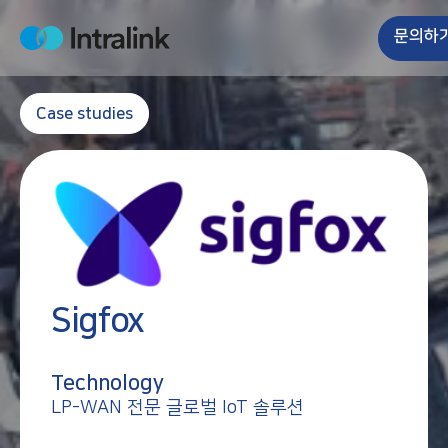
S
k
문의하
H
i
o
m
p
e
t
Case studies
o
c
o
n
t
e
n
t
Sigfox
Technology
LP-WAN 전문 글로벌 IoT 솔루션