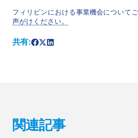
フィリピンにおける事業機会について
声がけください。
共有:
S
S
S
h
h
h
a
a
a
r
r
r
e
e
e
o
o
o
n
n
n
F
X
L
a
i
c
n
e
k
b
e
o
d
o
I
k
n
関連記事