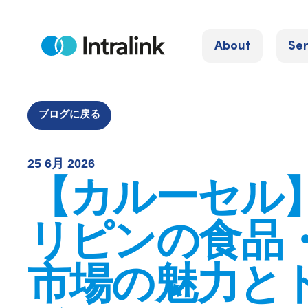
S
k
About
Ser
i
H
o
p
m
e
t
o
ブログに戻る
c
o
25 6月 2026
n
【カルーセル
t
e
リピンの食品
n
t
市場の魅力と