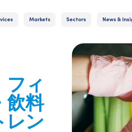
vices
Markets
Sectors
News & Insi
】フィ
・飲料
トレン