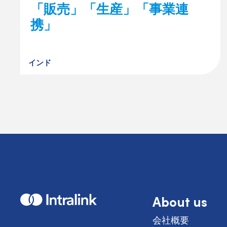
「販売」「生産」「事業連
携」
インド
About us
H
o
m
会社概要
e