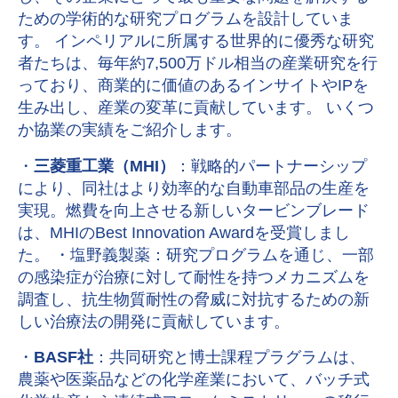
ための学術的な研究プログラムを設計していま
す。 インペリアルに所属する世界的に優秀な研究
者たちは、毎年約7,500万ドル相当の産業研究を行
っており、商業的に価値のあるインサイトやIPを
生み出し、産業の変革に貢献しています。 いくつ
か協業の実績をご紹介します。
・
三菱重工業（MHI）
：戦略的パートナーシップ
により、同社はより効率的な自動車部品の生産を
実現。燃費を向上させる新しいタービンブレード
は、MHIのBest Innovation Awardを受賞しまし
た。 ・塩野義製薬：研究プログラムを通じ、一部
の感染症が治療に対して耐性を持つメカニズムを
調査し、抗生物質耐性の脅威に対抗するための新
しい治療法の開発に貢献しています。
・
BASF社
：共同研究と博士課程プラグラムは、
農薬や医薬品などの化学産業において、バッチ式