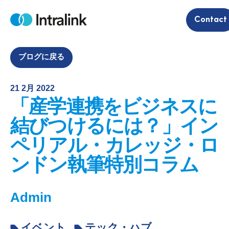
S
Contact
k
H
i
o
m
p
e
t
ブログに戻る
o
c
21 2月 2022
o
「産学連携をビジネスに
n
t
結びつけるには？」イン
e
ペリアル・カレッジ・ロ
n
t
ンドン執筆特別コラム
Admin
イベント
テック・ハブ