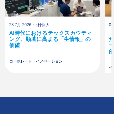
28 7月 2026
中村快大
09
AI時代におけるテックスカウティ
ング、顕著に高まる「生情報」の
価値
ー
的
コーポレート・イノベーション
イ