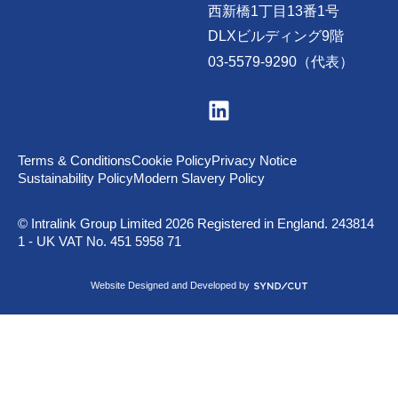
西新橋1丁目13番1号
DLXビルディング9階
03-5579-9290（代表）
V
i
s
i
t
Terms & Conditions
Cookie Policy
Privacy Notice
u
Sustainability Policy
Modern Slavery Policy
s
o
n
© Intralink Group Limited 2026 Registered in England. 243814
L
1 - UK VAT No. 451 5958 71
i
n
k
S
Website Designed and Developed by
e
y
d
n
I
d
n
i
c
u
t