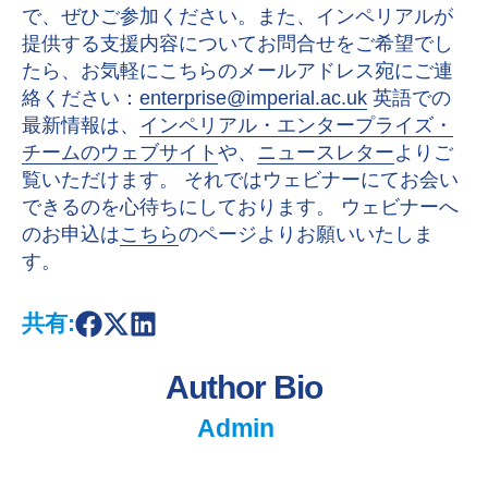
で、ぜひご参加ください。また、インペリアルが
提供する支援内容についてお問合せをご希望でし
たら、お気軽にこちらのメールアドレス宛にご連
絡ください：
enterprise@imperial.ac.uk
英語での
最新情報は、
インペリアル・エンタープライズ・
チームのウェブサイト
や、
ニュースレター
よりご
覧いただけます。 それではウェビナーにてお会い
できるのを心待ちにしております。 ウェビナーへ
のお申込は
こちら
のページよりお願いいたしま
す。
共有:
S
S
S
h
h
h
a
a
a
Author Bio
r
r
r
e
e
e
o
o
o
Admin
n
n
n
F
X
L
a
i
c
n