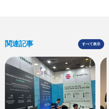
e
k
b
e
o
d
o
I
k
n
関連記事
すべて表示