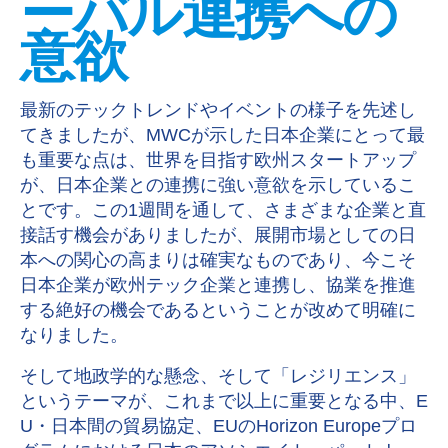
ーバル連携への
意欲
最新のテックトレンドやイベントの様子を先述し
てきましたが、
MWC
が示した日本企業にとって最
も重要な点は、世界を目指す欧州スタートアップ
が、日本企業との連携に強い意欲を示しているこ
とです。この
1
週間を通して、さまざまな企業と直
接話す機会がありましたが、展開市場としての日
本への関心の高まりは確実なものであり、今こそ
日本企業が欧州テック企業と連携し、協業を推進
する絶好の機会であるということが改めて明確に
なりました。
そして地政学的な懸念、そして「レジリエンス」
というテーマが、これまで以上に重要となる中、
E
U
・日本間の貿易協定、
EU
の
Horizon Europe
プロ