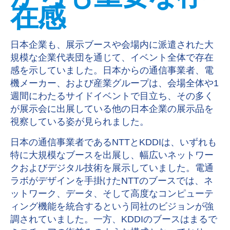
在感
日本企業も、展示ブースや会場内に派遣された大
規模な企業代表団を通じて、イベント全体で存在
感を示していました。日本からの通信事業者、電
機メーカー、および産業グループは、会場全体や
1
週間にわたるサイドイベントで目立ち、その多く
が展示会に出展している他の日本企業の展示品を
視察している姿が見られました。
日本の通信事業者である
NTT
と
KDDI
は、いずれも
特に大規模なブースを出展し、幅広いネットワー
クおよびデジタル技術を展示していました。電通
ラボがデザインを手掛けた
NTT
のブースでは、ネ
ットワーク、データ、そして高度なコンピューテ
ィング機能を統合するという同社のビジョンが強
調されていました。一方、
KDDI
のブースはまるで