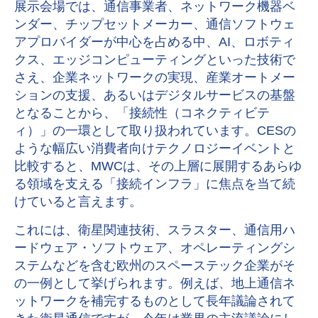
展示会場では、通信事業者、ネットワーク機器ベ
ンダー、チップセットメーカー、通信ソフトウェ
アプロバイダーが中心を占める中、
AI
、ロボティ
クス、エッジコンピューティングといった技術で
さえ、企業ネットワークの実現、産業オートメー
ションの支援、あるいはデジタルサービスの基盤
となることから、「接続性（コネクティビテ
ィ）」の一環として取り扱われています。
CES
の
ような幅広い消費者向けテクノロジーイベントと
比較すると、
MWC
は、その上層に展開するあらゆ
る領域を支える「接続インフラ」に焦点を当て続
けていると言えます。
これには、衛星関連技術、スラスター、通信用ハ
ードウェア・ソフトウェア、オペレーティングシ
ステムなどを含む欧州のスペーステック企業がそ
の一例として挙げられます。例えば、
地上通信ネ
ットワークを補完するものとして長年議論されて