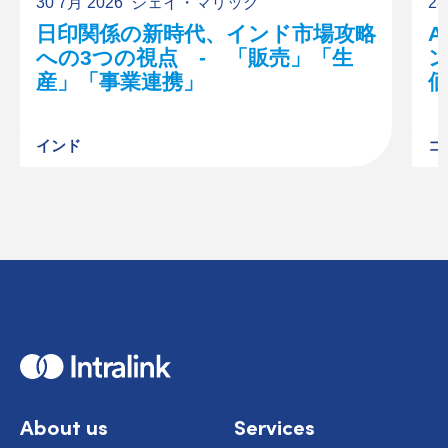
30 7月 2026
ジェイ・マリック
28
日印関係の新時代、インド市場攻略
への3つの視点 - 「販売」「生
産」「事業連携」
インド
コ
H
o
m
e
About us
Services