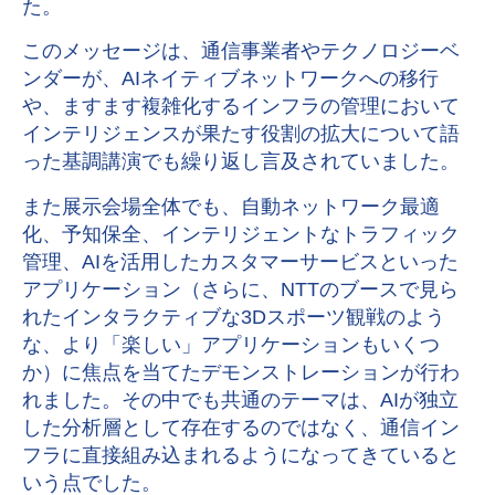
た。
このメッセージは、通信事業者やテクノロジーベ
ンダーが、
AI
ネイティブネットワークへの移行
や、ますます複雑化するインフラの管理において
インテリジェンスが果たす役割の拡大について語
った基調講演でも繰り返し言及されていました。
また展示会場全体でも、自動ネットワーク最適
化、予知保全、インテリジェントなトラフィック
管理、
AI
を活用したカスタマーサービスといった
アプリケーション（さらに、
NTT
のブースで見ら
れたインタラクティブな
3D
スポーツ観戦のよう
な、より「楽しい」アプリケーションもいくつ
か）に焦点を当てたデモンストレーションが行わ
れました。その中でも共通のテーマは、
AI
が独立
した分析層として存在するのではなく、通信イン
フラに直接組み込まれるようになってきていると
いう点でした。