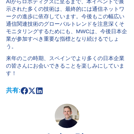
AI
からロボティクスに至るまで、本イベントで展
示された多くの技術は、最終的には通信ネットワ
ークの進歩に依存しています。今後もこの幅広い
通信関連技術のグローバルトレンドを注意深くそ
モニタリングするためにも、
MWC
は、今後日本企
業が参加すべき重要な指標となり続けるでしょ
う。
来年のこの時期、スペインでより多くの日本企業
の皆さんにお会いできることを楽しみにしていま
す！
共有:
S
S
S
h
h
h
a
a
a
r
r
r
e
e
e
o
o
o
n
n
n
F
X
L
a
i