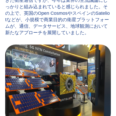
きた衛星通信ですが、今年は業界の主流議論にし
っかりと組み込まれていると感じられました。そ
の上で、英国の
Open Cosmos
やスペインの
Satelio
t
などが、
小規模で商業目的の衛星プラットフォー
ムが、通信、データサービス、地球観測において
新たなアプローチを展開していました。