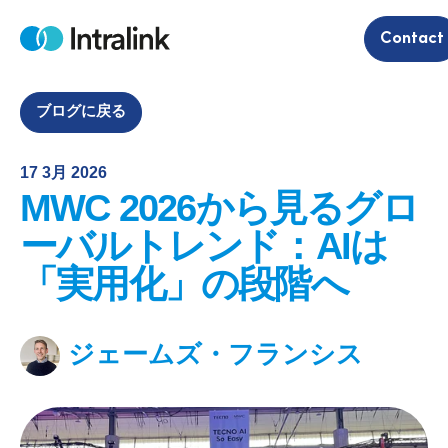
S
Contact
k
H
i
o
m
p
e
t
ブログに戻る
o
c
17 3月 2026
o
MWC 2026から見るグロ
n
t
ーバルトレンド：AIは
e
「実用化」の段階へ
n
t
ジェームズ・フランシス