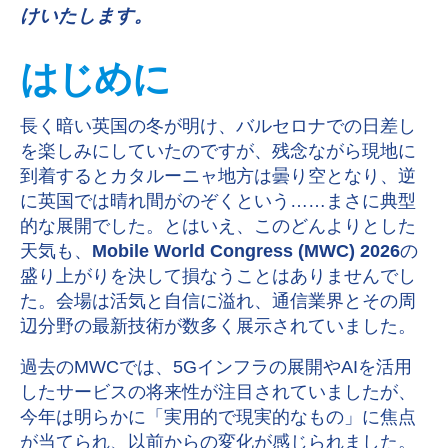
けいたします。
はじめに
長く暗い英国の冬が明け、バルセロナでの日差し
を楽しみにしていたのですが、残念ながら現地に
到着するとカタルーニャ地方は曇り空となり、逆
に英国では晴れ間がのぞくという
……
まさに典型
的な展開でした。とはいえ、このどんよりとした
天気も、
Mobile World Congress (MWC) 2026
の
盛り上がりを決して損なうことはありませんでし
た。会場は活気と自信に溢れ、通信業界とその周
辺分野の最新技術が数多く展示されていました。
過去の
MWC
では、
5G
インフラの展開や
AI
を活用
したサービスの将来性が注目されていましたが、
今年は明らかに「実用的で現実的なもの」に焦点
が当てられ、以前からの変化が感じられました。