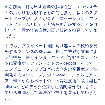
AI
を前面に打ち出す企業の多様性は、エコシステ
ムの広がりを反映するものでもあり、多くのスタ
ートアップが、人々がコミュニケーション・プラ
ットフォームと関わる方法を再定義することを目
指した、極めて独自性の高い技術を披露していま
した。
中でも、プライベート通話向け無音音声技術を開
発するフランスの
Skyted
、長くて複雑な書面によ
る説明を、短くインタラクティブな動画コンテン
ツに変換するフィンランドの
Videobot
、そして、
コンピュータチップほどの大きさの空気ポンプを
開発するスウェーデンの「
Myvox」
、さらにアジ
ア・韓国からもペットの生体認証技術に取り組む
P
etNow
などのテック企業が通信関連分野に進出し
ている事例として興味深い技術を展示していまし
た。