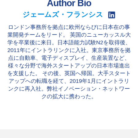
Author Bio
c
n
e
k
b
e
S
ジェームズ・フランシス
o
d
h
o
I
a
k
n
ロンドン事務所を拠点に欧州ならびに日本在の事
r
e
業開発チームをリード。 英国のニューカッスル大
o
学を卒業後に来日。日本語能力試験N2を取得後、
n
L
2011年にイントラリンクに入社。東京事務所を拠
i
n
点に自動車、電子ディスプレイ、生産装置など、
k
様々な分野で海外スタートアップの日本市場進出
e
d
を支援した。 その後、英国へ帰国。大手スタート
I
アップへの転職を経て、2019年1月にイントラリ
n
ンクに再入社。弊社イノベーション・ネットワー
クの拡大に携わった。