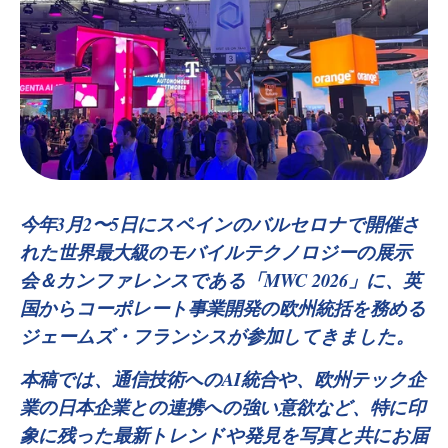
今年
3
月
2〜5
日にスペインのバルセロナで開催さ
れた
世界最大級のモバイルテクノロジーの展示
会＆カンファレンスである「
MWC 2026
」に、
英
国からコーポレート事業開発の欧州統括を務める
ジェームズ・フランシスが
参加してきました。
本稿では、通信技術への
AI
統合や、欧州テック企
業の日本企業との連携への強い意欲
など、特に印
象に残った最新トレンドや発見を写真と共にお届