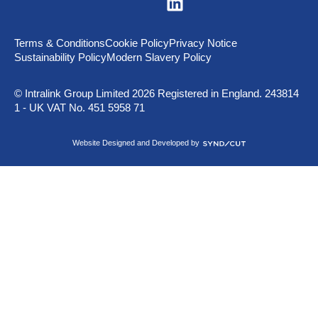
i
s
i
t
Terms & Conditions
Cookie Policy
Privacy Notice
u
Sustainability Policy
Modern Slavery Policy
s
o
n
© Intralink Group Limited 2026 Registered in England. 243814
L
1 - UK VAT No. 451 5958 71
i
n
k
S
Website Designed and Developed by
e
y
d
n
I
d
n
i
c
u
t