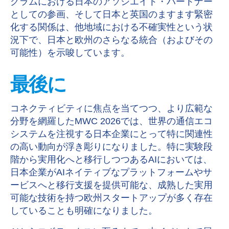
グラムにおける日本のアソシエイト・パートナー
としての参画、そして日本と英国のますます緊密
化する関係は、他地域における不確実性という状
況下で、日本と欧州のさらなる統合（およびその
可能性）を示唆しています
。
最後に
コネクティビティに焦点を当てつつ、より広範な
分野を網羅した
MWC 2026
では、世界の通信エコ
システムを注視する日本企業にとって特に関連性
の高い動向が浮き彫りになりました。特に実験段
階から実用化へと移行しつつある
AI
においては、
日本企業が
AI
ネイティブなプラットフォームやサ
ービスへと移行支援を提供可能な、成熟した実用
可能な技術を持つ欧州スタートアップが多く存在
していることも明確になりました。