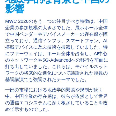
影響
MWC 2026
のもう一つの注目すべき特徴は、中国
企業の参加規模の大きさでした。展示ホール全体
で中国ベンダーやデバイスメーカーの存在感が際
立っており、通信インフラ、スマートフォン、
AI
搭載デバイスに及ぶ技術を披露していました。特
にファーウェイは、ホール全体を占有し、
AI
中心
のネットワークや
5G-Advanced
への移行を前面に
打ち出していました。これらは、モバイルネット
ワークの将来的な進化について議論された複数の
基調講演でも強調されたテーマでした。
一部の市場における地政学的緊張や規制が続く
中、中国企業の存在感は、彼らが依然として世界
の通信エコシステムに深く根ざしていることを改
めて示すものでした。