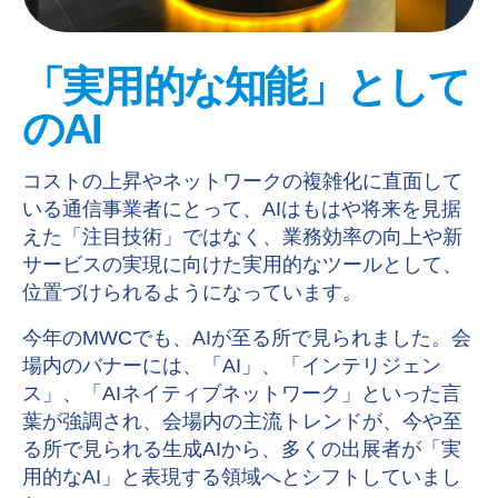
「実用的な知能」として
の
AI
コストの上昇やネットワークの複雑化に直面して
いる通信事業者にとって、
AI
はもはや将来を見据
えた「注目技術」ではなく、業務効率の向上や新
サービスの実現に向けた実用的なツールとして、
位置づけられるようになっています。
今年の
MWC
でも
、AI
が至る所で見られました。会
場内のバナーには、「
AI
」、「インテリジェン
ス」、「
AI
ネイティブネットワーク」といった言
葉が強調され
、
会場内の主流トレンドが、今や至
る所で見られる生成
AI
から、多くの出展者が「実
用的な
AI
」と表現する領域へとシフトしていまし