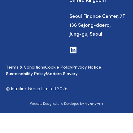
Seoul Finance Center, 7F
136 Sejong-daero,
Jung-gu, Seoul
V
i
s
i
Terms & Conditions
Cookie Policy
Privacy Notice
t
u
Sustainability Policy
Modern Slavery
s
o
n
© Intralink Group Limited 2026
L
i
n
S
Website Designed and Developed by
k
y
e
n
d
d
I
i
n
c
u