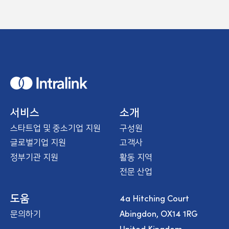
H
o
m
e
서비스
소개
스타트업 및 중소기업 지원
구성원
글로벌기업 지원
고객사
정부기관 지원
활동 지역
전문 산업
4a Hitching Court
도움
Abingdon, OX14 1RG
문의하기
United Kingdom