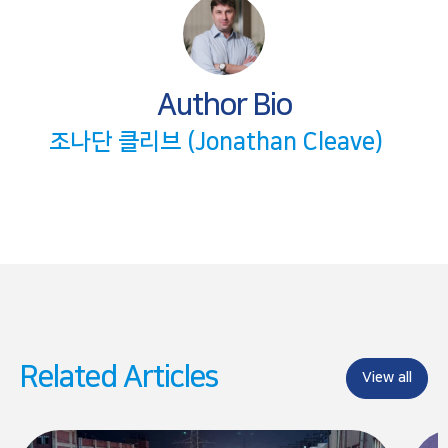
r
r
r
e
e
e
o
o
o
n
n
n
F
X
L
a
i
Author Bio
c
n
e
k
b
e
조나단 클리브 (Jonathan Cleave)
o
d
o
I
k
n
Related Articles
View all