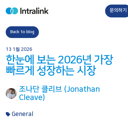
S
k
문의하기
H
i
o
m
p
e
t
Back to blog
o
c
13 1월 2026
o
한눈에 보는 2026년 가장
n
t
빠르게 성장하는 시장
e
n
조나단 클리브 (Jonathan
t
Cleave)
General