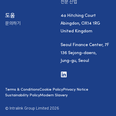
전문 산업
4a Hitching Court
도움
Abingdon, OX14 1RG
문의하기
United Kingdom
Seoul Finance Center, 7F
136 Sejong-daero,
Jung-gu, Seoul
V
i
s
i
Terms & Conditions
Cookie Policy
Privacy Notice
t
u
Sustainability Policy
Modern Slavery
s
o
n
© Intralink Group Limited 2026
L
i