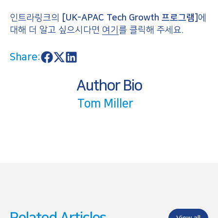
인트라링크의
[UK-APAC Tech Growth 프로그램]
에
대해 더 알고 싶으시다면
여기
를 클릭해 주세요.
Share:
S
S
S
h
h
h
a
a
a
Author Bio
r
r
r
e
e
e
o
o
o
Tom Miller
n
n
n
F
X
L
a
i
c
n
e
k
b
e
o
d
o
I
k
n