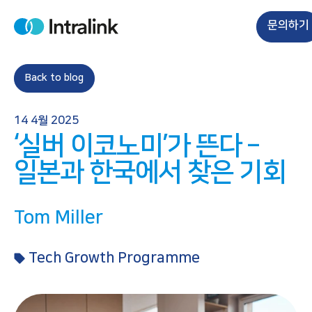
S
k
문의하기
H
i
o
m
p
e
t
Back to blog
o
c
14 4월 2025
o
‘실버 이코노미’가 뜬다 –
n
t
일본과 한국에서 찾은 기회
e
n
Tom Miller
t
Tech Growth Programme