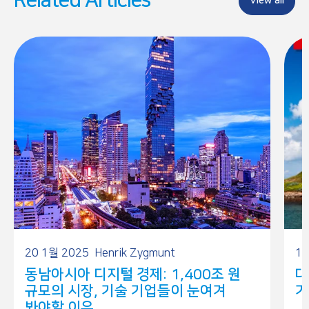
Related Articles
View all
20 1월 2025
Henrik Zygmunt
10
동남아시아 디지털 경제: 1,400조 원
대
규모의 시장, 기술 기업들이 눈여겨
기
봐야할 이유