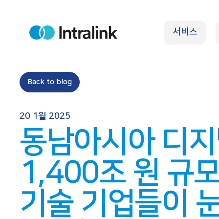
S
k
서비스
i
H
o
p
m
e
t
o
Back to blog
c
o
20 1월 2025
n
동남아시아 디지
t
e
1,400조 원 규
n
t
기술 기업들이 