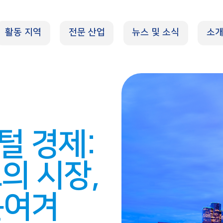
활동 지역
전문 산업
뉴스 및 소식
소
털 경제:
모의 시장,
눈여겨