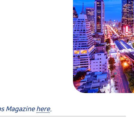
tups Magazine
here
.