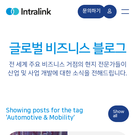
S
k
문의하기
H
M
i
o
e
m
n
p
e
u
t
o
글로벌 비즈니스 블로그
c
o
n
전 세계 주요 비즈니스 거점의 현지 전문가들이
t
산업 및 사업 개발에 대한 소식을 전해드립니다.
e
n
t
Showing posts for the tag
Show
all
'Automotive & Mobility'