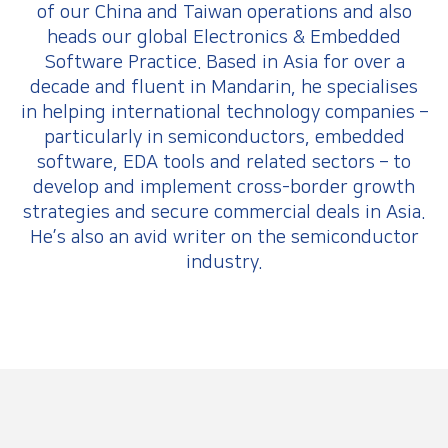
e
of our China and Taiwan operations and also
o
heads our global Electronics & Embedded
n
L
Software Practice. Based in Asia for over a
i
n
decade and fluent in Mandarin, he specialises
k
in helping international technology companies –
e
d
particularly in semiconductors, embedded
I
software, EDA tools and related sectors – to
n
develop and implement cross-border growth
strategies and secure commercial deals in Asia.
He’s also an avid writer on the semiconductor
industry.