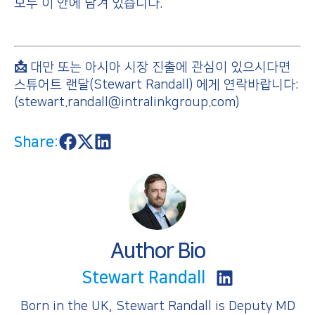
모두 이 안에 담겨 있습니다.
📩
대만 또는 아시아 시장 진출에 관심이 있으시다면
스튜어트 랜달(Stewart Randall) 에게 연락바랍니다:
(stewart.randall@intralinkgroup.com)
Share:
S
S
S
h
h
h
a
a
a
r
r
r
e
e
e
o
o
o
n
n
n
F
X
L
a
i
Author Bio
c
n
e
k
b
e
S
Stewart Randall
o
d
h
o
I
a
k
n
Born in the UK, Stewart Randall is Deputy MD
r