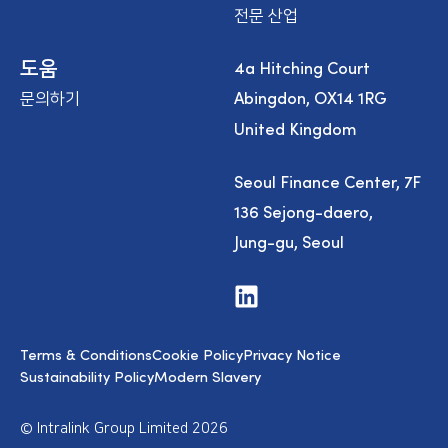
전문 산업
4a Hitching Court
도움
Abingdon, OX14 1RG
문의하기
United Kingdom
Seoul Finance Center, 7F
136 Sejong-daero,
Jung-gu, Seoul
V
i
s
i
Terms & Conditions
Cookie Policy
Privacy Notice
t
u
Sustainability Policy
Modern Slavery
s
o
n
© Intralink Group Limited 2026
L