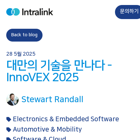
S
k
문의하기
H
i
o
m
p
e
t
Back to blog
o
c
28 5월 2025
o
대만의 기술을 만나다 -
n
t
InnoVEX 2025
e
n
t
Stewart Randall
Electronics & Embedded Software
Automotive & Mobility
Software & Cloud