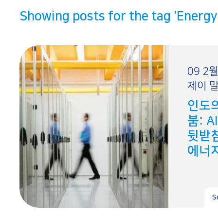
Showing posts for the tag
'Energy
09 2월
제이 말릭
인도
붐: A
뒷받
에너
S