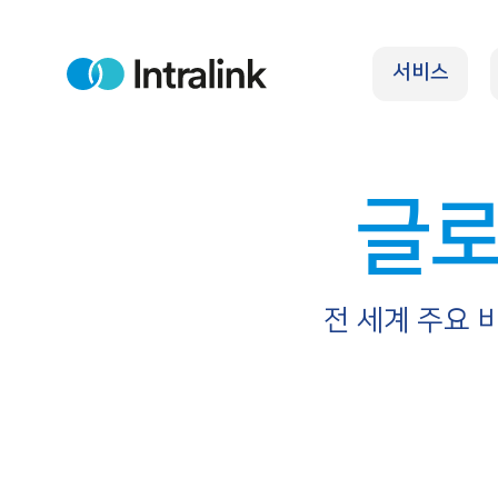
S
k
서비스
i
H
o
p
m
e
t
o
글로
c
o
n
t
전 세계 주요 
e
n
t