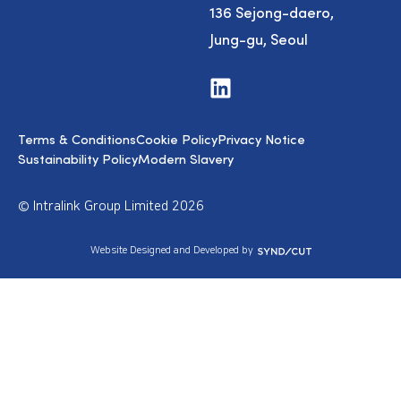
136 Sejong-daero,
Jung-gu, Seoul
V
i
s
i
Terms & Conditions
Cookie Policy
Privacy Notice
t
u
Sustainability Policy
Modern Slavery
s
o
n
© Intralink Group Limited 2026
L
i
n
S
Website Designed and Developed by
k
y
e
n
d
d
I
i
n
c
u
t