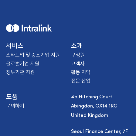
H
o
m
e
서비스
소개
스타트업 및 중소기업 지원
구성원
글로벌기업 지원
고객사
정부기관 지원
활동 지역
전문 산업
4a Hitching Court
도움
Abingdon, OX14 1RG
문의하기
United Kingdom
Seoul Finance Center, 7F