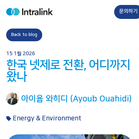
S
k
문의하기
H
i
o
m
p
e
t
Back to blog
o
c
15 1월 2026
o
한국 넷제로 전환, 어디까지
n
t
왔나
e
n
t
아이윱 와히디 (Ayoub Ouahidi)
Energy & Environment