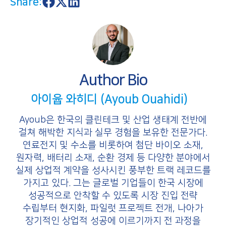
Share:
S
S
S
h
h
h
a
a
a
r
r
r
e
e
e
o
o
o
n
n
n
F
X
L
a
i
Author Bio
c
n
e
k
b
e
아이윱 와히디 (Ayoub Ouahidi)
o
d
o
I
k
n
Ayoub은 한국의 클린테크 및 산업 생태계 전반에
걸쳐 해박한 지식과 실무 경험을 보유한 전문가다.
연료전지 및 수소를 비롯하여 첨단 바이오 소재,
원자력, 배터리 소재, 순환 경제 등 다양한 분야에서
실제 상업적 계약을 성사시킨 풍부한 트랙 레코드를
가지고 있다. 그는 글로벌 기업들이 한국 시장에
성공적으로 안착할 수 있도록 시장 진입 전략
수립부터 현지화, 파일럿 프로젝트 전개, 나아가
장기적인 상업적 성공에 이르기까지 전 과정을